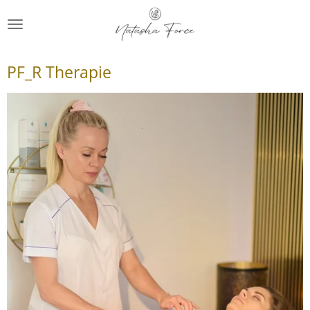
Zum
Hauptinhalt
springen
PF_R Therapie